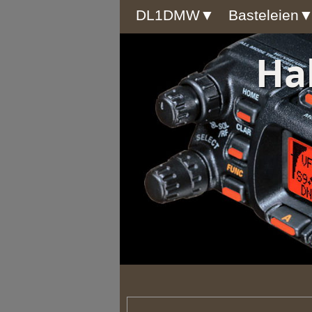
DL1DMW▼
Basteleien
Ha