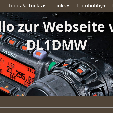
▼
Tipps & Tricks
Links
Fotohobby
▼
▼
▼
llo zur Webseite 
DL1DMW