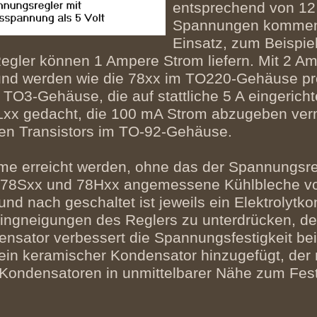
entsprechend von 12 
Spannungen kommen 
Einsatz, zum Beispiel
 Regler können 1 Ampere Strom liefern. Mit 2 A
 und werden wie die 78xx im TO220-Gehäuse pr
TO3-Gehäuse, die auf stattliche 5 A eingerichte
Lxx gedacht, die 100 mA Strom abzugeben ver
chen Transistors im TO-92-Gehäuse.
e erreicht werden, ohne das der Spannungsregl
x, 78Sxx und 78Hxx angemessene Kühlbleche 
nd nach geschaltet ist jeweils ein Elektrolytko
ingneigungen des Reglers zu unterdrücken, d
densator verbessert die Spannungsfestigkeit be
ein keramischer Kondensator hinzugefügt, der 
e Kondensatoren in unmittelbarer Nähe zum Fe