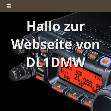
≡
Hallo zur
Webseite von
DL1DMW