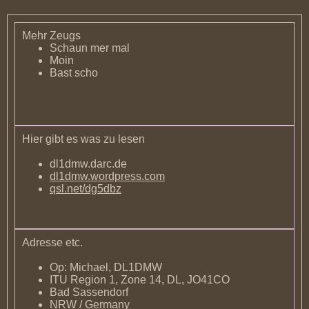
Mehr Zeugs
Schaun mer mal
Moin
Bast scho
Hier gibt es was zu lesen
dl1dmw.darc.de
dl1dmw.wordpress.com
qsl.net/dg5dbz
Adresse etc.
Op: Michael, DL1DMW
ITU Region 1, Zone 14, DL, JO41CO
Bad Sassendorf
NRW / Germany